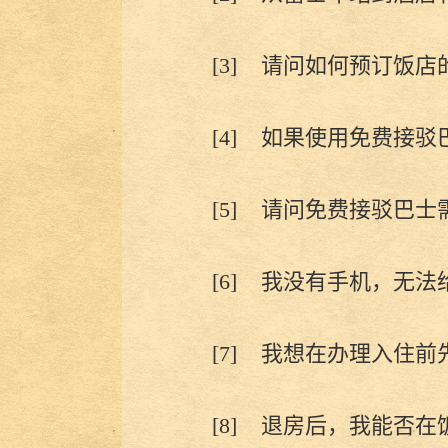
[3]
请问如何预订饭店
[4]
如果使用免费接驳
[5]
请问免费接驳巴士
[6]
我没有手机，无法
[7]
我想在办理入住前
[8]
退房后，我能否在