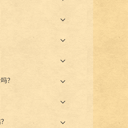
士吗？
站？