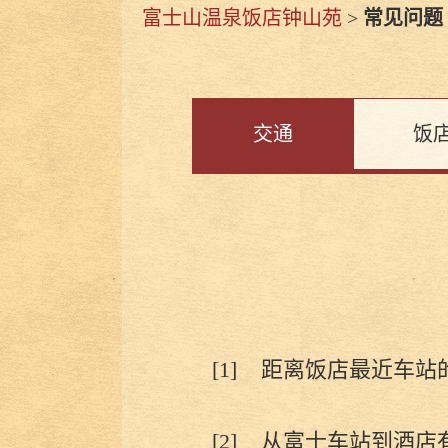
富士山温泉饭店钟山苑
>
常见问题
交通
饭
[1]
距离饭店最近车站
[2]
从富士车站到酒店