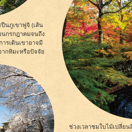
ีนภูเขาฟูจิ (เส้น
 เดือนกรกฎาคมจนถึง
การเดินเขาอาจมี
จากหิมะหรือปัจจัย
ช่วงเวลาชมใบไม้เปลี่ยนสี