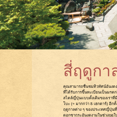
สี่ฤดูกา
คุณสามารถชื่นชมทิวทัศน์อันงดงา
ที่ได้รับการขึ้นทะเบียนเป็นม
สไตล์ญี่ปุ่นแบบดั้งเดิมของเราที่ม
โบะ (= มากกว่า 8 เฮกตาร์) อีกทั้
ฤดูกาลต่าง ๆ ของประเทศญี่ปุ่น
ดอกซากุระอันงดงามในช่วงฤดูใบไม