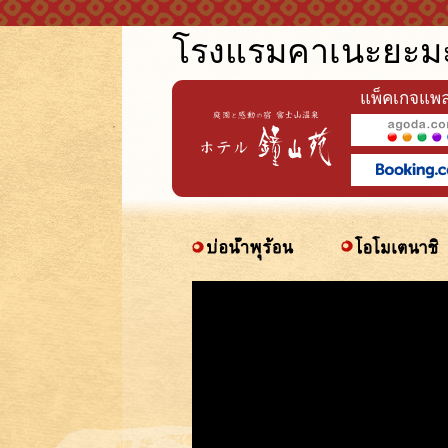
本文へジャンプ
โรงแรมคาเนะยะมะ
แพ็คเกจแพล