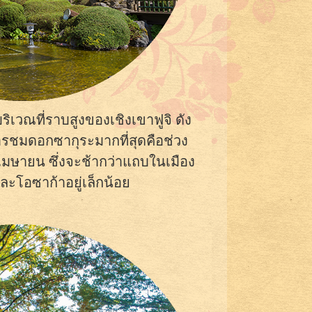
ิเวณที่ราบสูงของเชิงเขาฟูจิ ดัง
การชมดอกซากุระมากที่สุดคือช่วง
มษายน ซึ่งจะช้ากว่าแถบในเมือง
ละโอซาก้าอยู่เล็กน้อย