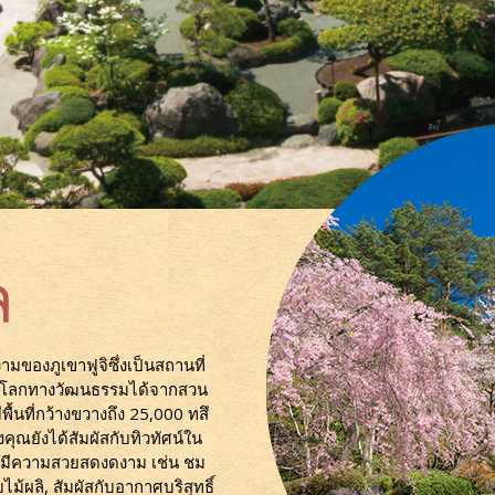
ล
มของภูเขาฟูจิซึ่งเป็นสถานที่
รดกโลกทางวัฒนธรรมได้จากสวน
ีพื้นที่กว้างขวางถึง 25,000 ทสึ
งคุณยังได้สัมผัสกับทิวทัศน์ใน
ที่มีความสวยสดงดงาม เช่น ชม
้ผลิ, สัมผัสกับอากาศบริสุทธิ์