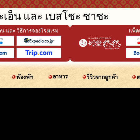
เอ็น และ เบสโชะ ซาซะ
น และ วิธีการจองโรงแรม
แพ็ค