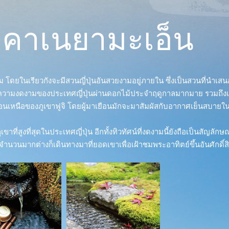
งคาเนยามะเอ็น
ดิม โดยในเรียวกังจะมีสวนญี่ปุ่นอันสวยงามอยู่ภายใน ซึ่งเป็นสวนที่นำเ
ชมความงดงามของประเทศญี่ปุ่นผ่านดอกไม้ประจำฤดูกาลมากมาย รวมถึงเทศก
ตอนเหนือของภูเขาฟูจิ โดยผู้มาเยือนมักจะมาสัมผัสกับอากาศเย็นสบายใน
าที่สูงที่สุดในประเทศญี่ปุ่น อีกทั้งทิวทัศน์ที่งดงามนี้ยังถือเป็นสัญลั
อนจำนวนมากต่างก็เดินทางมาที่ยอดเขาเพื่อเฝ้าชมพระอาทิตย์ขึ้นอันศักดิ์ส