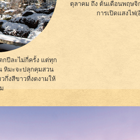
ตุลาคม ถึง ต้นเดือนพฤษจ
การเปิดแสงไฟ(อิล
ปีละไม่กี่ครั้ง แต่ทุก
นั้น หิมะจะปลุกคุมสวน
กึ่งสีขาวที่งดงามให้
ชม