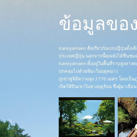
ข้อมูลขอ
Kaneyamaen คือเรียวกังแบบญี่ปุ่นดั้งเ
ประเทศญี่ปุ่น นอกจากนี้คุณยังได้ชื่น
Kaneyamaen ตั้งอยู่ในพื้นที่ราบสูงทาง
ปกคลุมไปด้วยหิมะในฤดูหนาว
ภูเขาฟูจิมีความสูง 3776 เมตร โดยเป็นภูเข
เปิดให้ปีนเขาในช่วงฤดูร้อน ซึ่งผู้มาเยื