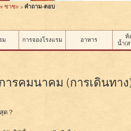
ชะ ซาซะ
>
คำถาม-ตอบ
ห
รม
การจองโรงแรม
อาหาร
น้ำ(
การคมนาคม (การเดินทาง
ี่สุด？