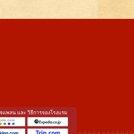
กจแพลน และ วิธีการจองโรงแรม