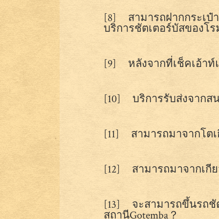
[8]
สามารถฝากกระเป๋าเ
บริการชัตเตอร์บัสของ
[9]
หลังจากที่เช็คเอ้า
[10]
บริการรับส่งจาก
[11]
สามารถมาจากโตเกี
[12]
สามารถมาจากเกียวโ
[13]
จะสามารถขึ้นรถชั
สถานีGotemba？