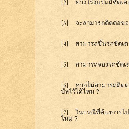
[2]
ทางโรงแรมมีชัตเตอ
[3]
จะสามารถติดต่อขอร
[4]
สามารถขึ้นรถชัตเตอ
[5]
สามารถจองรถชัตเต
[6]
หากไม่สามารถติดต่อ
บัสไว้ได้ไหม？
[7]
ในกรณีที่ต้องการไป
ไหม？