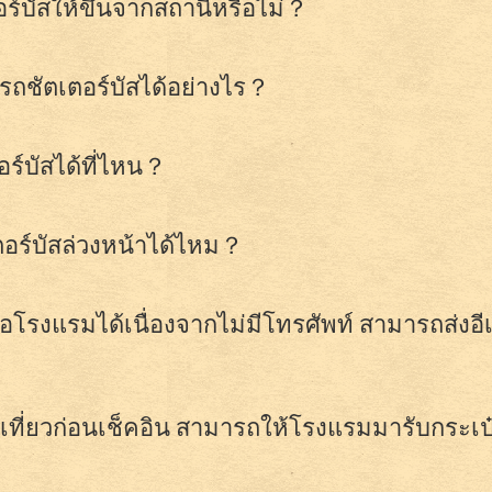
ร์บัสให้ขึ้นจากสถานีหรือไม่？
ถชัตเตอร์บัสได้อย่างไร？
ร์บัสได้ที่ไหน？
อร์บัสล่วงหน้าได้ไหม？
โรงแรมได้เนื่องจากไม่มีโทรศัพท์ สามารถส่งอี
เที่ยวก่อนเช็คอิน สามารถให้โรงแรมมารับกระเป๋