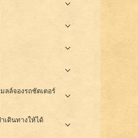
เมลล์จองรถชัตเตอร์
าเดินทางให้ได้