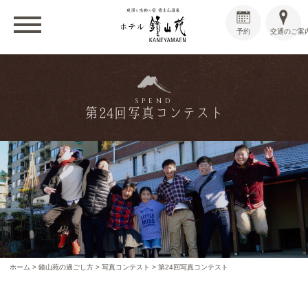
予約
交通のご案
SPEND
第24回写真コンテスト
ホーム
>
鐘山苑の過ごし方
>
写真コンテスト
>
第24回写真コンテスト