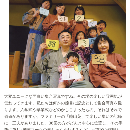
大変ユニークな面白い集合写真ですね。その場の楽しい雰囲気が
伝わってきます。私たちは何かの節目に記念として集合写真を撮
ります。入学式や卒業式などのかしこまったもの、それはそれで
価値がありますが、ファミリーの「鐘山苑」で楽しい集いの記録
に一工夫がありました。38回の方がどんと中心に位置し、その手
前に第1回若葉マークの赤ちゃんを配するなど、写真的な構図も