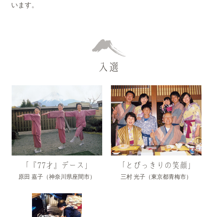
います。
入選
「『77才』デース」
「とびっきりの笑顔」
原田 嘉子（神奈川県座間市）
三村 光子（東京都青梅市）