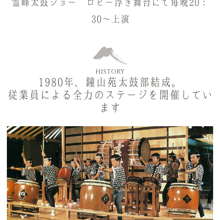
霊峰太鼓ショー ロビー浮き舞台にて毎晩20：
30～上演
HISTORY
1980年、鐘山苑太鼓部結成。
従業員による全力のステージを開催してい
ます