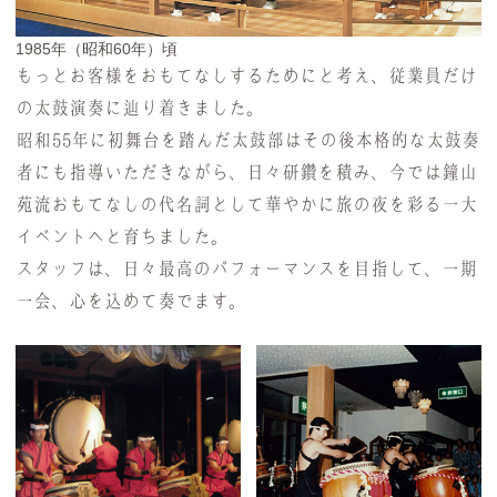
1985年（昭和60年）頃
もっとお客様をおもてなしするためにと考え、従業員だけ
の太鼓演奏に辿り着きました。
昭和55年に初舞台を踏んだ太鼓部はその後本格的な太鼓奏
者にも指導いただきながら、日々研鑽を積み、今では鐘山
苑流おもてなしの代名詞として華やかに旅の夜を彩る一大
イベントへと育ちました。
スタッフは、日々最高のパフォーマンスを目指して、一期
一会、心を込めて奏でます。