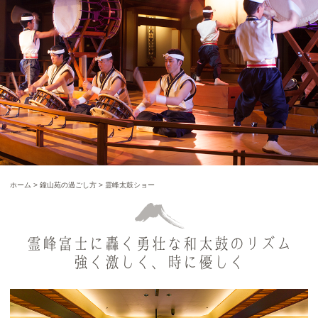
ホーム
>
鐘山苑の過ごし方
>
霊峰太鼓ショー
霊峰富士に轟く勇壮な和太鼓のリズム
強く激しく、時に優しく