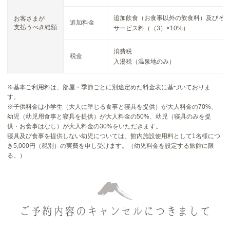
追加飲食（お食事以外の飲食料）及びそ
お客さまが
追加料金
支払うべき総額
サービス料（（3）×10%）
消費税
税金
入湯税（温泉地のみ）
※基本ご利用料は、部屋・季節ごとに別途定めた料金表に基づいておりま
す。
※子供料金は小学生（大人に準じる食事と寝具を提供）が大人料金の70%、
幼児（幼児用食事と寝具を提供）が大人料金の50%、幼児（寝具のみを提
供・お食事はなし）が大人料金の30%をいただきます。
寝具及び食事を提供しない幼児については、館内施設使用料として1名様につ
き5,000円（税別）の実費を申し受けます。（幼児料金を設定する旅館に限
る。）
ご予約内容のキャンセルにつきまして