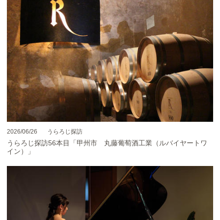
2026/06/26
うらろじ探訪
うらろじ探訪56本目「甲州市 丸藤葡萄酒工業（ルバイヤートワ
イン）」