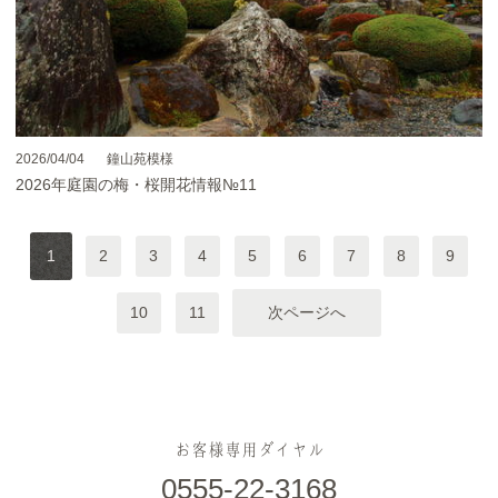
2026/04/04
鐘山苑模様
2026年庭園の梅・桜開花情報№11
1
2
3
4
5
6
7
8
9
10
11
次ページへ
お客様専用ダイヤル
0555-22-3168