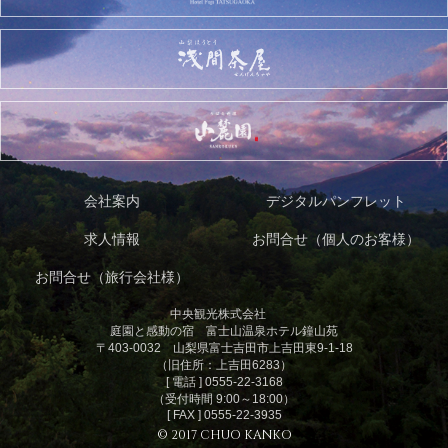
会社案内
デジタルパンフレット
求人情報
お問合せ（個人のお客様）
お問合せ（旅行会社様）
中央観光株式会社
庭園と感動の宿 富士山温泉ホテル鐘山苑
〒403-0032 山梨県富士吉田市上吉田東9-1-18
（旧住所：上吉田6283）
[ 電話 ] 0555-22-3168
（受付時間 9:00～18:00）
[ FAX ] 0555-22-3935
© 2017 CHUO KANKO