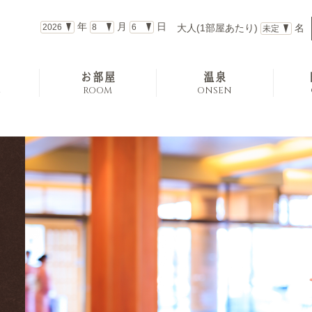
年
月
日
大人(1部屋あたり)
名
お部屋
温泉
E
ROOM
ONSEN