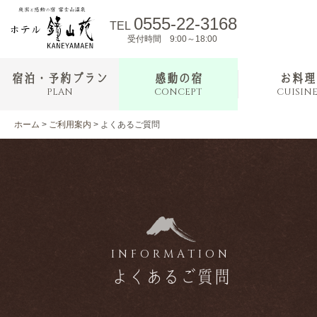
0555-22-3168
TEL
受付時間 9:00～18:00
宿泊・予約プラン
感動の宿
お料理
PLAN
CONCEPT
CUISIN
ホーム
>
ご利用案内
>
よくあるご質問
INFORMATION
よくあるご質問