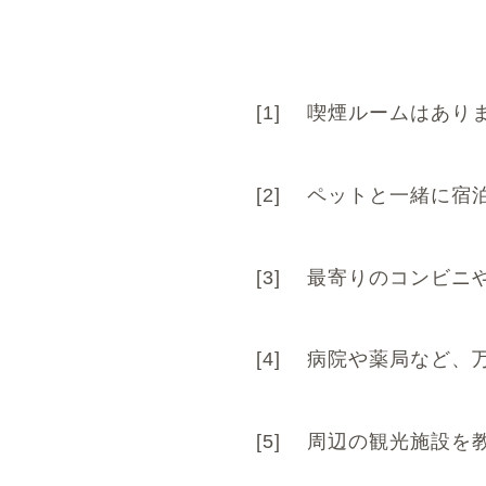
[1]
喫煙ルームはあり
[2]
ペットと一緒に宿
[3]
最寄りのコンビニ
[4]
病院や薬局など、
[5]
周辺の観光施設を