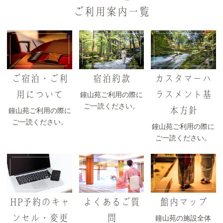
ご利用案内一覧
ご宿泊・ご利
宿泊約款
カスタマーハ
用について
ラスメント基
鐘山苑ご利用の際に
ご一読ください。
本方針
鐘山苑ご利用の際に
ご一読ください。
鐘山苑ご利用の際に
ご一読ください。
HP予約のキャ
よくあるご質
館内マップ
ンセル・変更
問
鐘山苑の施設全体