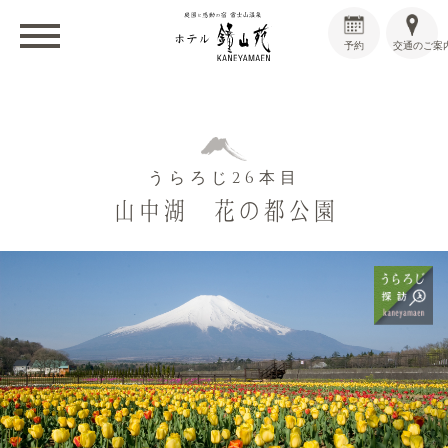
予約
交通のご案
うらろじ
26
本目
山中湖 花の都公園