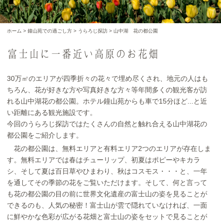
ホーム
>
鐘山苑での過ごし方
>
うらろじ探訪
>
山中湖 花の都公園
富士山に一番近い高原のお花畑
30万㎡のエリアが四季折々の花々で埋め尽くされ、地元の人はも
ちろん、花が好きな方や写真好きな方々等年間多くの観光客が訪
れる山中湖花の都公園。ホテル鐘山苑からも車で15分ほど...と近
い距離にある観光施設です。
今回のうらろじ探訪ではたくさんの自然と触れ合える山中湖花の
都公園をご紹介します。
花の都公園は、無料エリアと有料エリア2つのエリアが存在しま
す。無料エリアでは春はチューリップ、初夏はポピーやキカラ
シ、そして夏は百日草やひまわり、秋はコスモス・・・と、一年
を通してその季節の花をご覧いただけます。そして、何と言って
も花の都公園の目の前に世界文化遺産の富士山の姿を見ることが
できるのも、人気の秘密！富士山が雲で隠れていなければ、一面
に鮮やかな色彩が広がる花畑と富士山の姿をセットで見ることが