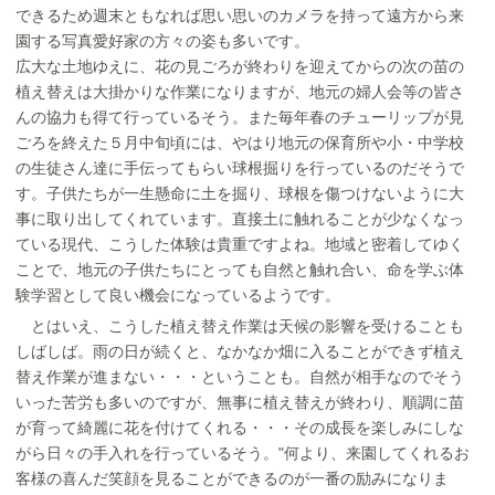
できるため週末ともなれば思い思いのカメラを持って遠方から来
園する写真愛好家の方々の姿も多いです。
広大な土地ゆえに、花の見ごろが終わりを迎えてからの次の苗の
植え替えは大掛かりな作業になりますが、地元の婦人会等の皆さ
んの協力も得て行っているそう。また毎年春のチューリップが見
ごろを終えた５月中旬頃には、やはり地元の保育所や小・中学校
の生徒さん達に手伝ってもらい球根掘りを行っているのだそうで
す。子供たちが一生懸命に土を掘り、球根を傷つけないように大
事に取り出してくれています。直接土に触れることが少なくなっ
ている現代、こうした体験は貴重ですよね。地域と密着してゆく
ことで、地元の子供たちにとっても自然と触れ合い、命を学ぶ体
験学習として良い機会になっているようです。
とはいえ、こうした植え替え作業は天候の影響を受けることも
しばしば。雨の日が続くと、なかなか畑に入ることができず植え
替え作業が進まない・・・ということも。自然が相手なのでそう
いった苦労も多いのですが、無事に植え替えが終わり、順調に苗
が育って綺麗に花を付けてくれる・・・その成長を楽しみにしな
がら日々の手入れを行っているそう。"何より、来園してくれるお
客様の喜んだ笑顔を見ることができるのが一番の励みになりま