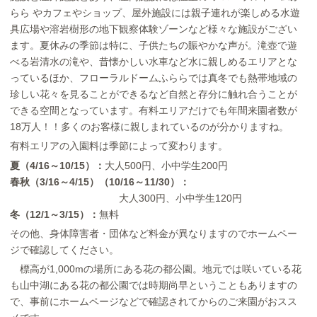
らら やカフェやショップ、屋外施設には親子連れが楽しめる水遊
具広場や溶岩樹形の地下観察体験ゾーンなど様々な施設がござい
ます。夏休みの季節は特に、子供たちの賑やかな声が。滝壺で遊
べる岩清水の滝や、昔懐かしい水車など水に親しめるエリアとな
っているほか、フローラルドームふららでは真冬でも熱帯地域の
珍しい花々を見ることができるなど自然と存分に触れ合うことが
できる空間となっています。有料エリアだけでも年間来園者数が
18万人！！多くのお客様に親しまれているのが分かりますね。
有料エリアの入園料は季節によって変わります。
夏（4/16～10/15）：
大人500円、小中学生200円
春秋（3/16～4/15）（10/16～11/30）：
大人300円、小中学生120円
冬（12/1～3/15）：
無料
その他、身体障害者・団体など料金が異なりますのでホームペー
ジで確認してください。
標高が1,000mの場所にある花の都公園。地元では咲いている花
も山中湖にある花の都公園では時期尚早ということもありますの
で、事前にホームページなどで確認されてからのご来園がおスス