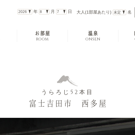
年
月
日
大人(1部屋あたり)
名
お部屋
温泉
E
ROOM
ONSEN
うらろじ
52
本目
富士吉田市 西多屋