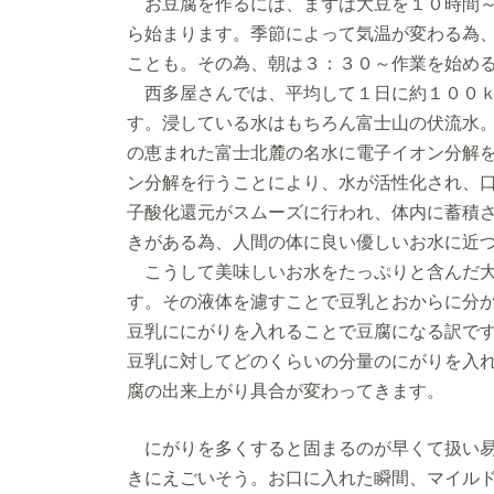
お豆腐を作るには、まずは大豆を１０時間～
ら始まります。季節によって気温が変わる為
ことも。その為、朝は３：３０～作業を始め
西多屋さんでは、平均して１日に約１００ｋ
す。浸している水はもちろん富士山の伏流水
の恵まれた富士北麓の名水に電子イオン分解
ン分解を行うことにより、水が活性化され、
子酸化還元がスムーズに行われ、体内に蓄積
きがある為、人間の体に良い優しいお水に近
こうして美味しいお水をたっぷりと含んだ大
す。その液体を濾すことで豆乳とおからに分
豆乳ににがりを入れることで豆腐になる訳で
豆乳に対してどのくらいの分量のにがりを入れる
腐の出来上がり具合が変わってきます。
にがりを多くすると固まるのが早くて扱い易
きにえごいそう。お口に入れた瞬間、マイル