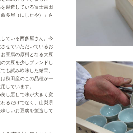
腐を製造している富士吉田
「西多屋（にしたや）」さ
している西多屋さん。今
供させていただいているお
。お豆腐の原料となる大豆
他の大豆を少しブレンドし
豆でも試み吟味した結果、
には秋田産のこの品種が一
使用しています。
良し悪しで味が大きく変
だわるだけでなく、山梨県
美味しいお豆腐を製造して