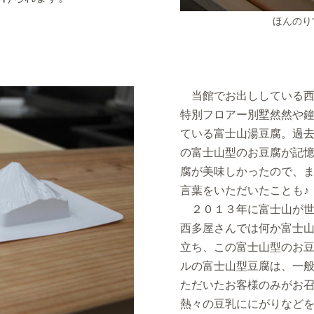
ほんのり
当館でお出ししている西
特別フロアー別墅然然や
ている富士山湯豆腐。過
の富士山型のお豆腐が記憶
腐が美味しかったので、ま
言葉をいただいたことも♪
２０１３年に富士山が世
西多屋さんでは何か富士
立ち、この富士山型のお
ルの富士山型豆腐は、一
ただいたお客様のみがお
熱々の豆乳ににがりなどを