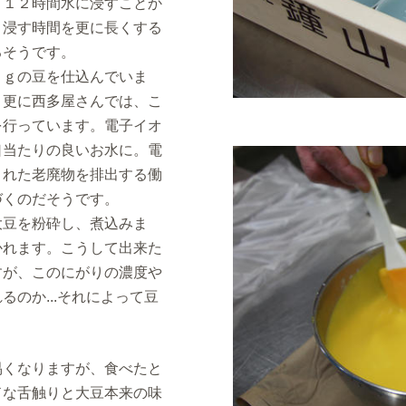
１２時間水に浸すことか
、浸す時間を更に長くする
るそうです。
ｇの豆を仕込んでいま
。更に西多屋さんでは、こ
を行っています。電子イオ
口当たりの良いお水に。電
された老廃物を排出する働
づくのだそうです。
豆を粉砕し、煮込みま
かれます。こうして出来た
すが、このにがりの濃度や
のか...それによって豆
くなりますが、食べたと
ドな舌触りと大豆本来の味