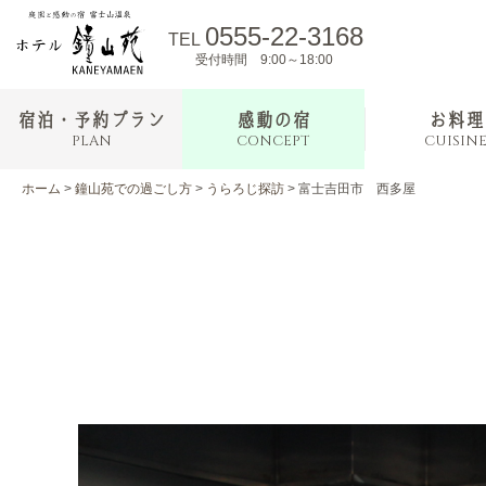
0555-22-3168
TEL
受付時間 9:00～18:00
宿泊・予約プラン
感動の宿
お料理
PLAN
CONCEPT
CUISIN
ホーム
>
鐘山苑での過ごし方
>
うらろじ探訪
>
富士吉田市 西多屋