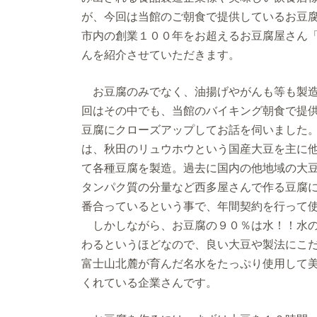
が、今回は当館のご朝食で提供しているお豆
市内の創業１００年をお超えるお豆腐屋さん
んを紹介させていただきます。
お豆腐のみでなく、油揚げやがんも等も製造
回はその中でも、当館のバイキング朝食で提
豆腐にクローズアップしてお話を伺いました
は、秋田のリュウホウという国産大豆を主に
て各種豆腐を製造。過去に国内の他地域の大
タンパク質の分量など西多屋さんで作る豆腐
番合っているという事で、年間契約を行って
しかしながら、お豆腐の９０％は水！！水の
わるというほどなので、良い大豆や製法にこ
富士山北麓が育んだ名水をたっぷり使用して
くれている企業さんです。