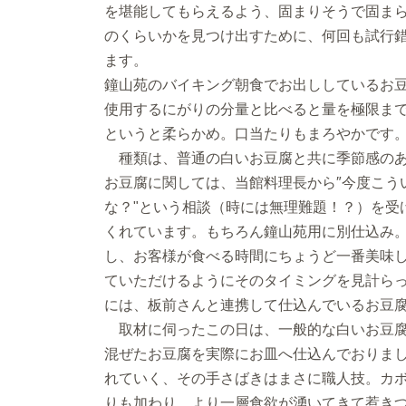
を堪能してもらえるよう、固まりそうで固ま
のくらいかを見つけ出すために、何回も試行
ます。
鐘山苑のバイキング朝食でお出ししているお
使用するにがりの分量と比べると量を極限ま
というと柔らかめ。口当たりもまろやかです
種類は、普通の白いお豆腐と共に季節感のあ
お豆腐に関しては、当館料理長から″今度こう
な？"という相談（時には無理難題！？）を受
くれています。もちろん鐘山苑用に別仕込み
し、お客様が食べる時間にちょうど一番美味
ていただけるようにそのタイミングを見計ら
には、板前さんと連携して仕込んでいるお豆
取材に伺ったこの日は、一般的な白いお豆腐
混ぜたお豆腐を実際にお皿へ仕込んでおりま
れていく、その手さばきはまさに職人技。カ
りも加わり、より一層食欲が湧いてきて惹き