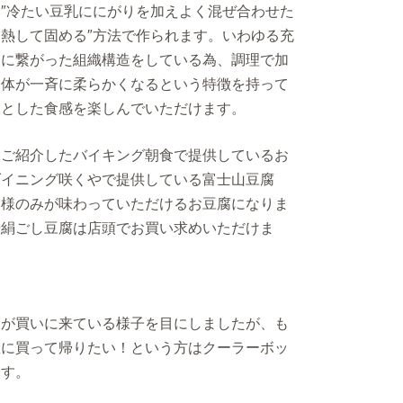
″冷たい豆乳ににがりを加えよく混ぜ合わせた
熱して固める″方法で作られます。いわゆる充
一に繋がった組織構造をしている為、調理で加
全体が一斉に柔らかくなるという特徴を持って
っとした食感を楽しんでいただけます。
ご紹介したバイキング朝食で提供しているお
ダイニング咲くやで提供している富士山豆腐
客様のみが味わっていただけるお豆腐になりま
や絹ごし豆腐は店頭でお買い求めいただけま
が買いに来ている様子を目にしましたが、も
産に買って帰りたい！という方はクーラーボッ
ます。