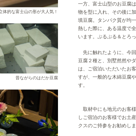
一方、富士山型のお豆腐は
物を型に入れ、その後に加
立体的な富士山の形が大人気！
填豆腐。タンパク質が均
熱した際に、ある温度で
います。ぷるぷる＆とろ
先に触れたように、今回
豆腐２種と、別墅然然や
は、ご宿泊いただいたお
すが、一般的な木綿豆腐
昔ながらのはだか豆腐
す。
取材中にも地元のお客様
しご宿泊のお客様でお土
クスのご持参をお勧めし