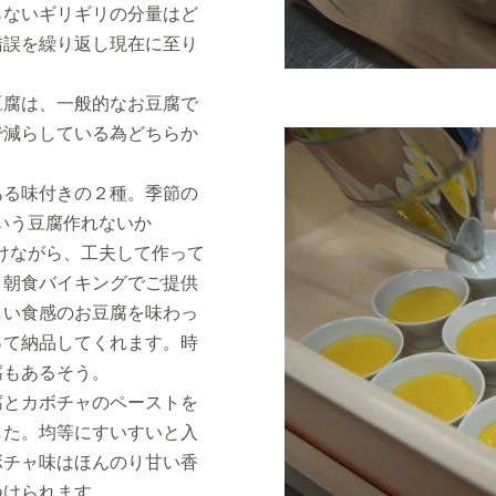
らないギリギリの分量はど
錯誤を繰り返し現在に至り
豆腐は、一般的なお豆腐で
で減らしている為どちらか
。
る味付きの２種。季節の
いう豆腐作れないか
けながら、工夫して作って
。朝食バイキングでご提供
しい食感のお豆腐を味わっ
って納品してくれます。時
腐もあるそう。
とカボチャのペーストを
した。均等にすいすいと入
ボチャ味はほんのり甘い香
つけられます。