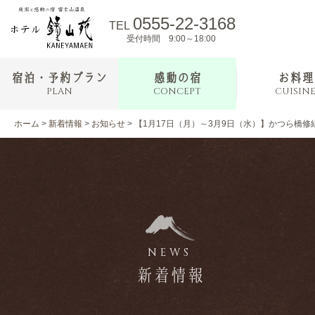
0555-22-3168
TEL
受付時間 9:00～18:00
宿泊・予約プラン
感動の宿
お料理
PLAN
CONCEPT
CUISIN
ホーム
>
新着情報
>
お知らせ
>
【1月17日（月）～3月9日（水）】かつら橋
NEWS
新着情報