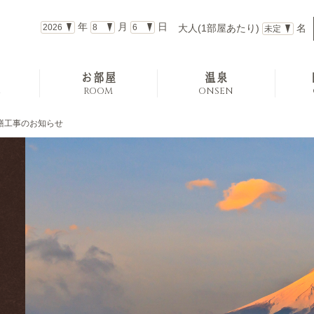
年
月
日
大人(1部屋あたり)
名
お部屋
温泉
E
ROOM
ONSEN
修繕工事のお知らせ