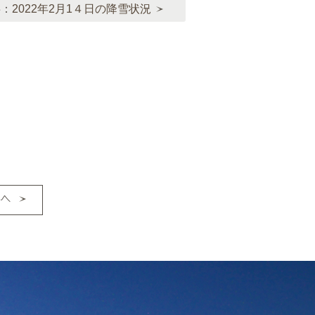
事：
2022年2月1４日の降雪状況
へ