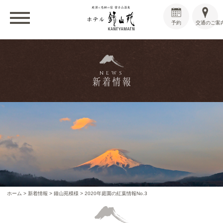
予約
交通のご案
NEWS
新着情報
ホーム
>
新着情報
>
鐘山苑模様
>
2020年庭園の紅葉情報No.3