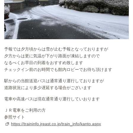
予報では夕方頃からは雪が止む予報となっておりますが
夕方からは更に気温が下がり路面が凍結しますので
なるべくお早目の到着をおすすめ致します
チェックイン前のお時間でも館内ロビーでお待ち頂けます
駅からの当館送迎バスは通常通り運行しておりますが
道路状況により多少遅延する場合がございます
電車や高速バスは現在通常通り運行していおります
ＪＲ電車をご利用の方
参照サイト
https://traininfo.jreast.co.jp/train_info/kanto.aspx