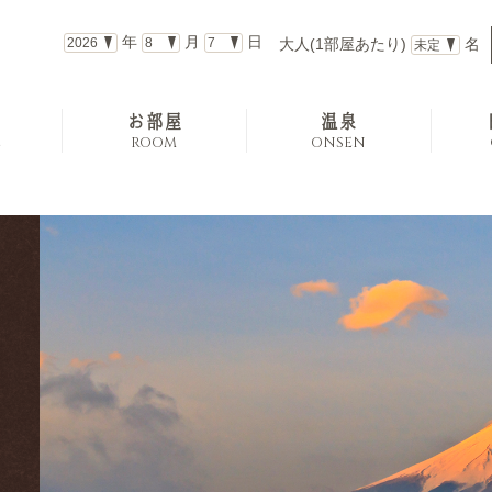
年
月
日
大人(1部屋あたり)
名
お部屋
温泉
E
ROOM
ONSEN