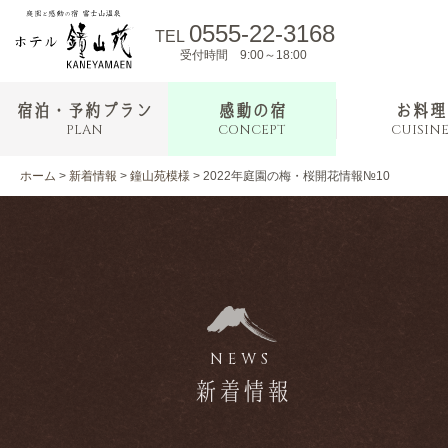
0555-22-3168
TEL
受付時間 9:00～18:00
宿泊・予約プラン
感動の宿
お料理
PLAN
CONCEPT
CUISIN
ホーム
>
新着情報
>
鐘山苑模様
>
2022年庭園の梅・桜開花情報№10
NEWS
新着情報