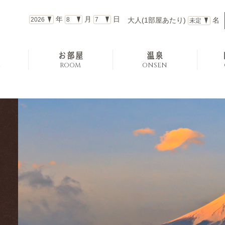
年
月
日
大人(1部屋あたり)
名
お部屋
温泉
E
ROOM
ONSEN