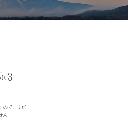
№3
すので、まだ
せん