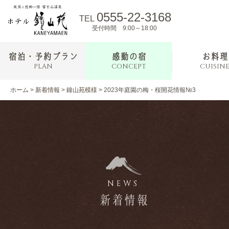
0555-22-3168
TEL
受付時間 9:00～18:00
宿泊・予約プラン
感動の宿
お料理
PLAN
CONCEPT
CUISIN
ホーム
>
新着情報
>
鐘山苑模様
>
2023年庭園の梅・桜開花情報№3
NEWS
新着情報