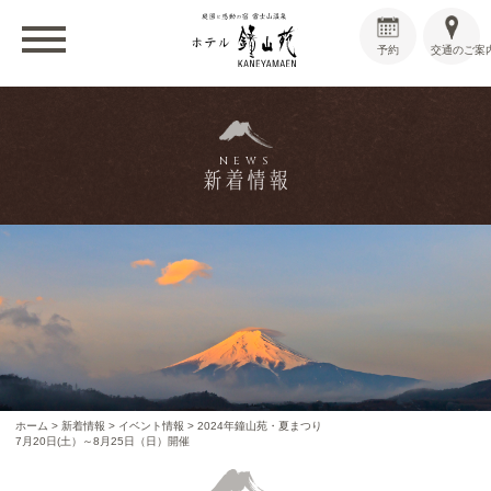
予約
交通のご案
NEWS
新着情報
ホーム
>
新着情報
>
イベント情報
>
2024年鐘山苑・夏まつり
7月20日(土）～8月25日（日）開催