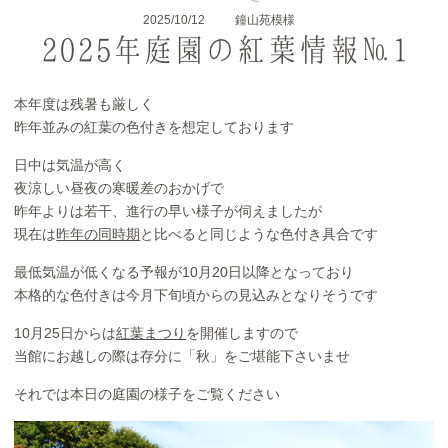
2025/10/12
鐘山苑模様
2025年庭園の紅葉情報№1
本年度は残暑も厳しく
昨年並みの紅葉の色付きを想定しております
日中は気温が高く
夜涼しい昼夜の寒暖差のおかげで
昨年よりは若干、進行の早い様子が伺えましたが
現在は
昨年の同時期
と比べると同じような色付き具合です
最低気温が低くなる予報が10月20日以降となっており
本格的な色付きは今月下旬頃からの見込みとなりそうです
10月25日からは
紅葉まつり
を開催しますので
当館にお越しの際は存分に「秋」をご堪能下さいませ
それでは本日の庭園の様子をご覧ください