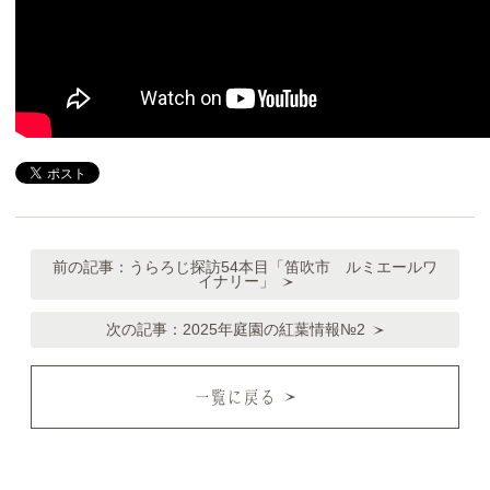
前の記事：
うらろじ探訪54本目「笛吹市 ルミエールワ
イナリー」
次の記事：
2025年庭園の紅葉情報№2
一覧に戻る