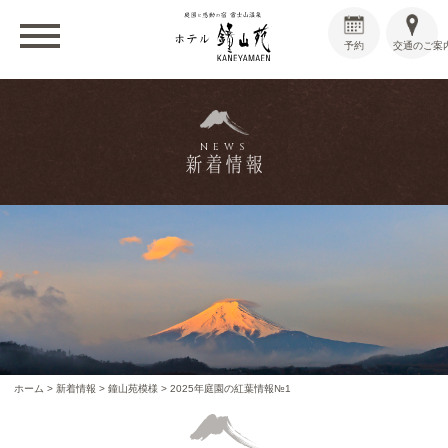
予約
交通のご案
NEWS
新着情報
ホーム
>
新着情報
>
鐘山苑模様
>
2025年庭園の紅葉情報№1