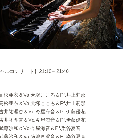
ャルコンサート】21:10～21:40
.高松亜衣＆Va.犬塚こころ＆Pf.井上莉那
.高松亜衣＆Va.犬塚こころ＆Pf.井上莉那
.吉井祐理杏＆Vc.今屋海音＆Pf.伊藤優花
.吉井祐理杏＆Vc.今屋海音＆Pf.伊藤優花
.武藤沙和＆Vc.今屋海音＆Pf.染谷夏音
.武藤沙和＆Va.菊池真澄音＆Pf.染谷夏音