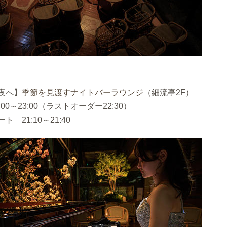
夜へ】
季節を見渡すナイトバーラウンジ
（細流亭2F）
00～23:00（ラストオーダー22:30）
 21:10～21:40