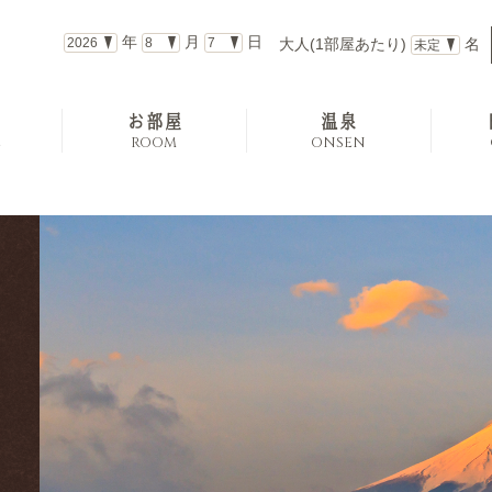
年
月
日
大人(1部屋あたり)
名
お部屋
温泉
E
ROOM
ONSEN