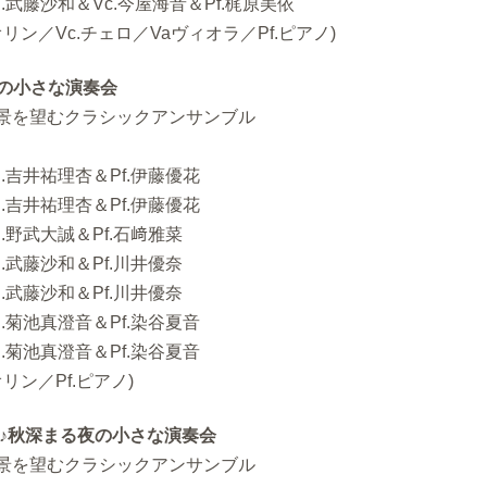
n.武藤沙和＆Vc.今屋海音＆Pf.梶原美依
オリン／Vc.チェロ／Vaヴィオラ／Pf.ピアノ)
夜の小さな演奏会
景を望むクラシックアンサンブル
n.吉井祐理杏＆Pf.伊藤優花
n.吉井祐理杏＆Pf.伊藤優花
n.野武大誠＆Pf.石﨑雅菜
n.武藤沙和＆Pf.川井優奈
n.武藤沙和＆Pf.川井優奈
n.菊池真澄音＆Pf.染谷夏音
n.菊池真澄音＆Pf.染谷夏音
リン／Pf.ピアノ)
】♪秋深まる夜の小さな演奏会
景を望むクラシックアンサンブル