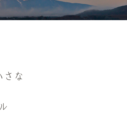
の小さな
ル