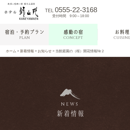
0555-22-3168
TEL
受付時間 9:00～18:00
宿泊・予約プラン
感動の宿
お料理
PLAN
CONCEPT
CUISIN
ホーム
>
新着情報
>
お知らせ
>
当館庭園の（桜）開花情報№２
NEWS
新着情報