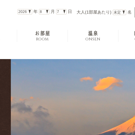
年
月
日
大人(1部屋あたり)
名
お部屋
温泉
E
ROOM
ONSEN