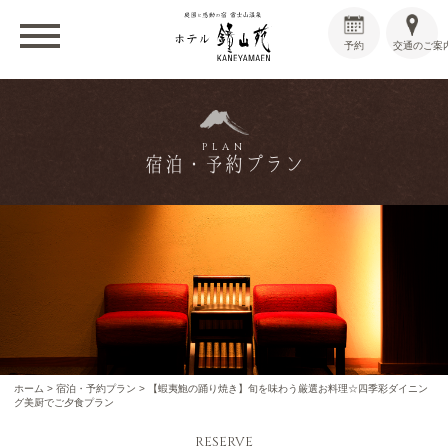
予約
交通のご案
PLAN
宿泊・予約プラン
ホーム
>
宿泊・予約プラン
>
【蝦夷鮑の踊り焼き】旬を味わう厳選お料理☆四季彩ダイニン
グ美厨でご夕食プラン
RESERVE