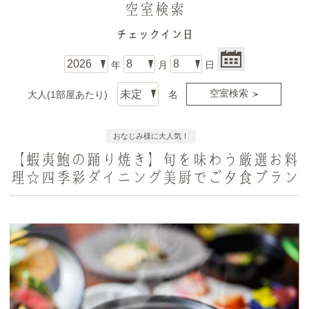
空室検索
チェックイン日
年
月
日
大人(1部屋あたり)
名
おなじみ様に大人気！
【蝦夷鮑の踊り焼き】旬を味わう厳選お料
理☆四季彩ダイニング美厨でご夕食プラン