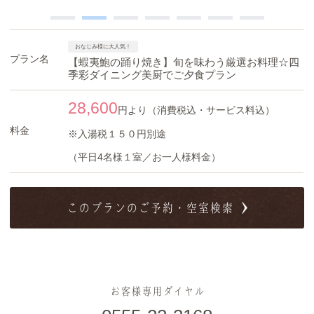
おなじみ様に大人気！
プラン名
【蝦夷鮑の踊り焼き】旬を味わう厳選お料理☆四
季彩ダイニング美厨でご夕食プラン
28,600
円より（消費税込・サービス料込）
料金
※入湯税１５０円別途
（平日4名様１室／お一人様料金）
このプランのご予約・空室検索
お客様専用ダイヤル