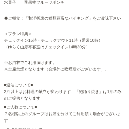
水菓子 季果物フルーツポンチ
◆ご朝食：「和洋折衷の種類豊富なバイキング」をご賞味下さい
＜プラン特典＞
チェックイン15時・チェックアウト11時（通常10時）
（ゆらく山彦亭客室はチェックイン14時30分）
※お浴衣でご利用頂けます。
※全席禁煙となります（会場外に喫煙所がございます）。
■連泊について■
2泊以上はお料理の献立が変わります、「鮑踊り焼き」は1泊のみ
のご提供となります
■ご人数について■
７名様以上のグループはお席を分けてご利用頂く場合がございま
す