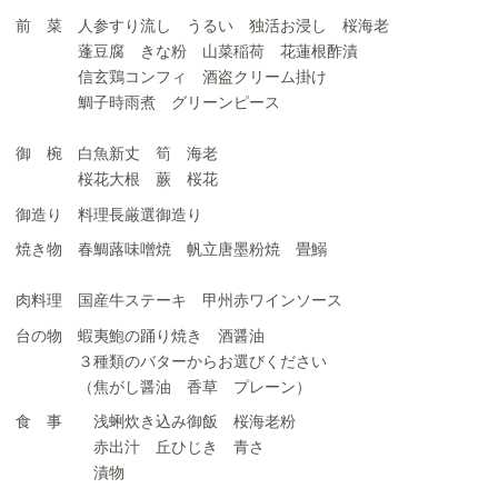
前 菜 人参すり流し うるい 独活お浸し 桜海老
蓬豆腐 きな粉 山菜稲荷 花蓮根酢漬
信玄鶏コンフィ 酒盗クリーム掛け
鯛子時雨煮 グリーンピース
御 椀 白魚新丈 筍 海老
桜花大根 蕨 桜花
御造り 料理長厳選御造り
焼き物 春鯛蕗味噌焼 帆立唐墨粉焼 畳鰯
肉料理 国産牛ステーキ 甲州赤ワインソース
台の物 蝦夷鮑の踊り焼き 酒醤油
３種類のバターからお選びください
（焦がし醤油 香草 プレーン）
食 事 浅蜊炊き込み御飯 桜海老粉
赤出汁 丘ひじき 青さ
漬物