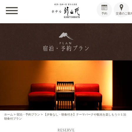
予約
交通のご案
PLAN
宿泊・予約プラン
ホーム
>
宿泊・予約プラン
>
【夕食なし・朝食付き】テーマパークや観光を楽しもう☆１泊
朝食付プラン
RESERVE