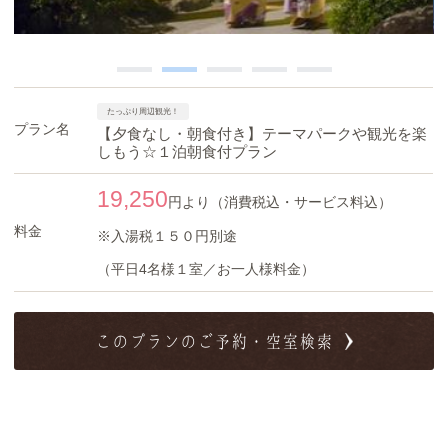
たっぷり周辺観光！
プラン名
【夕食なし・朝食付き】テーマパークや観光を楽
しもう☆１泊朝食付プラン
19,250
円より（消費税込・サービス料込）
料金
※入湯税１５０円別途
（平日4名様１室／お一人様料金）
このプランのご予約・空室検索