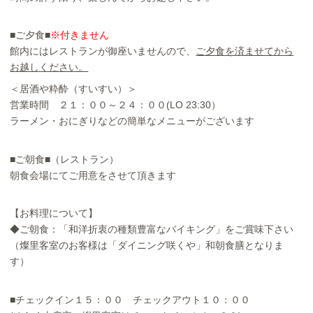
■ご夕食■
※付きません
館内にはレストランが御座いませんので、
ご夕食を済ませてから
お越しください。
＜居酒や粋酔（すいすい）＞
営業時間 ２１：００～２４：００(LO 23:30）
ラーメン・おにぎりなどの簡単なメニューがございます
■ご朝食■（レストラン）
朝食会場にてご用意をさせて頂きます
【お料理について】
◆ご朝食：「和洋折衷の種類豊富なバイキング」をご賞味下さい
（燦里客室のお客様は「ダイニング咲くや」和朝食膳となりま
す）
■チェックイン１５：００ チェックアウト１０：００