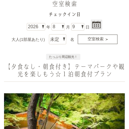
空室検索
チェックイン日
年
月
日
大人(1部屋あたり)
名
たっぷり周辺観光！
【夕食なし・朝食付き】テーマパークや観
光を楽しもう☆１泊朝食付プラン