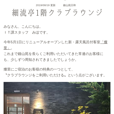
2019/08/19 更新
鐘山苑日和
細流亭1階クラブラウンジ
みなさん、こんにちは。
ＩＴ課スタッフ みほです。
今年5月1日にリニューアルオープンした新・露天風呂付客室
「燦
里」
。
これまで鐘山苑を長らくご利用いただいてきた常連のお客様に
も、少しずつ周知されてきましたでしょうか。
燦里にご宿泊のお客様の特典の一つとして、
〝クラブラウンジをご利用いただける〟という点がございます。