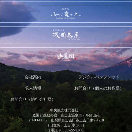
会社案内
デジタルパンフレット
求人情報
お問合せ（個人のお客様）
お問合せ（旅行会社様）
中央観光株式会社
庭園と感動の宿 富士山温泉ホテル鐘山苑
〒403-0032 山梨県富士吉田市上吉田東9-1-18
（旧住所：上吉田6283）
[ 電話 ] 0555-22-3168