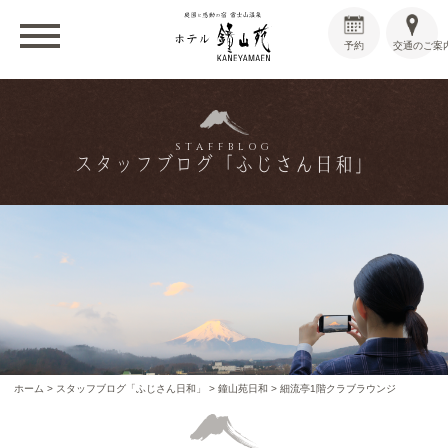
予約
交通のご案
STAFFBLOG
スタッフブログ「ふじさん日和」
ホーム
>
スタッフブログ「ふじさん日和」
>
鐘山苑日和
>
細流亭1階クラブラウンジ