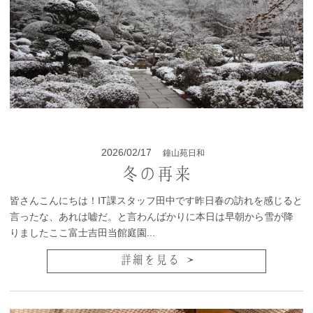
2026/02/17
鐘山苑日和
冬の再来
皆さんこんにちは！IT課スタッフ田中です昨日春の訪れを感じると
言ったな、あれは嘘だ。と言わんばかりに本日は早朝から雪が降
りましたここ富士吉田当館庭園...
詳細を見る