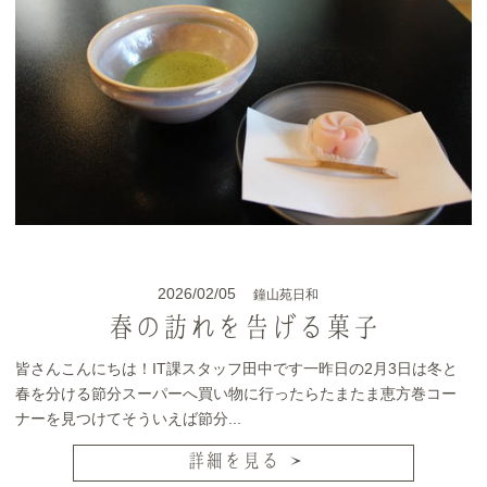
2026/02/05
鐘山苑日和
春の訪れを告げる菓子
皆さんこんにちは！IT課スタッフ田中です一昨日の2月3日は冬と
春を分ける節分スーパーへ買い物に行ったらたまたま恵方巻コー
ナーを見つけてそういえば節分...
詳細を見る