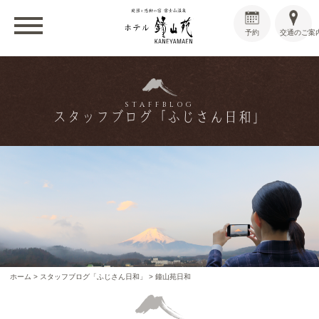
予約
交通のご案
STAFFBLOG
スタッフブログ「ふじさん日和」
ホーム
>
スタッフブログ「ふじさん日和」
>
鐘山苑日和