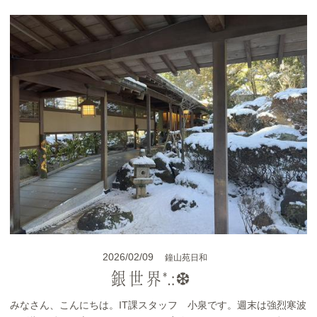
2026/02/09
鐘山苑日和
銀世界*.:❆･ﾟ
みなさん、こんにちは。IT課スタッフ 小泉です。週末は強烈寒波