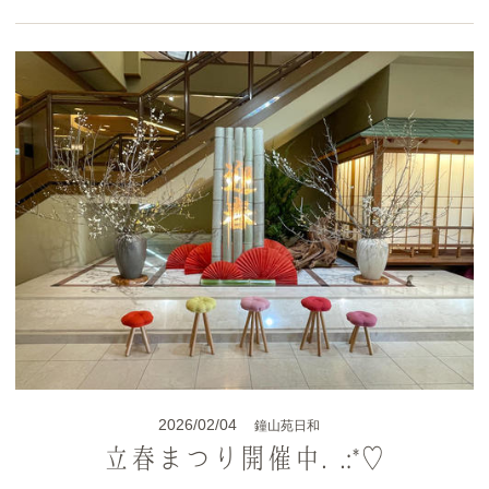
2026/02/04
鐘山苑日和
立春まつり開催中.｡.:*♡