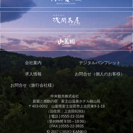
会社案内
デジタルパンフレット
求人情報
お問合せ（個人のお客様）
お問合せ（旅行会社様）
中央観光株式会社
庭園と感動の宿 富士山温泉ホテル鐘山苑
〒403-0032 山梨県富士吉田市上吉田東9-1-18
（旧住所：上吉田6283）
[ 電話 ] 0555-22-3168
（受付時間 9:00～18:00）
[ FAX ] 0555-22-3935
© 2017 CHUO KANKO