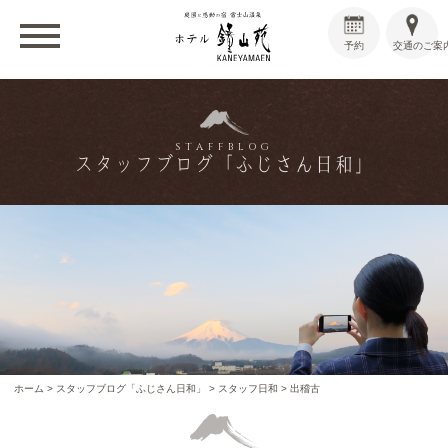
予約
交通のご案
STAFFBLOG
スタッフブログ「ふじさん日和」
ホーム
>
スタッフブログ「ふじさん日和」
>
スタッフ日和
>
出稽古