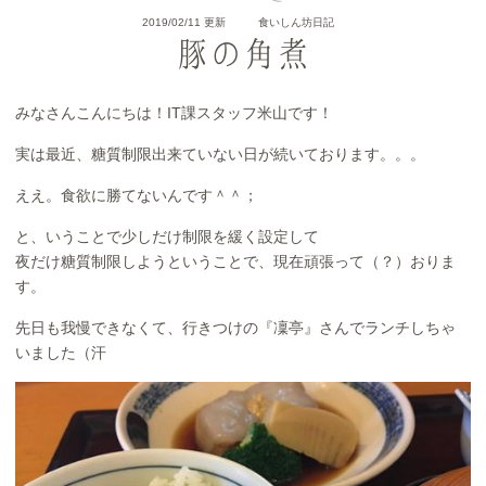
2019/02/11 更新
食いしん坊日記
豚の角煮
みなさんこんにちは！IT課スタッフ米山です！
実は最近、糖質制限出来ていない日が続いております。。。
ええ。食欲に勝てないんです＾＾；
と、いうことで少しだけ制限を緩く設定して
夜だけ糖質制限しようということで、現在頑張って（？）おりま
す。
先日も我慢できなくて、行きつけの『凜亭』さんでランチしちゃ
いました（汗