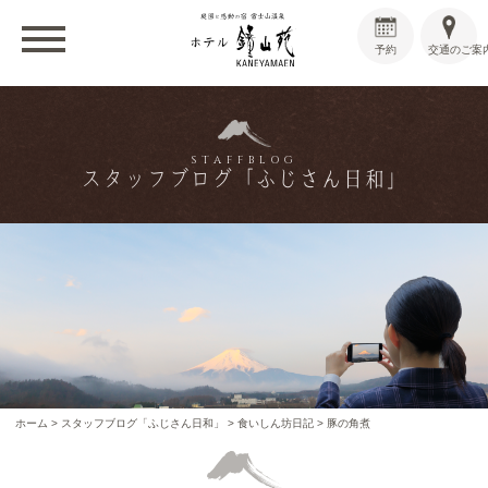
予約
交通のご案
STAFFBLOG
スタッフブログ「ふじさん日和」
ホーム
>
スタッフブログ「ふじさん日和」
>
食いしん坊日記
>
豚の角煮