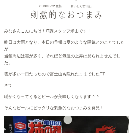
2019/05/22 更新
食いしん坊日記
刺激的なおつまみ
みなさんこんにちは！IT課スタッフ米山です！
昨日は大雨となり、本日の予報は夏のような陽気とのことでした
が
当館周辺は雲が多く、それほど気温の上昇は見られませんでし
た。
雲が多い一日だったので富士山も隠れたままでしたTT
さて
暖かくなってくるとビールが美味しくなります＾＾
そんなビールにピッタリな刺激的なおつまみを発見！