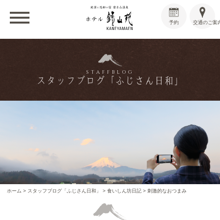
予約
交通のご案
STAFFBLOG
スタッフブログ「ふじさん日和」
ホーム
>
スタッフブログ「ふじさん日和」
>
食いしん坊日記
>
刺激的なおつまみ