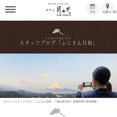
予約
交通のご案
STAFFBLOG
スタッフブログ「ふじさん日和」
ホーム
>
スタッフブログ「ふじさん日和」
>
鐘山苑日和
>
精進料理＆座禅体験♪