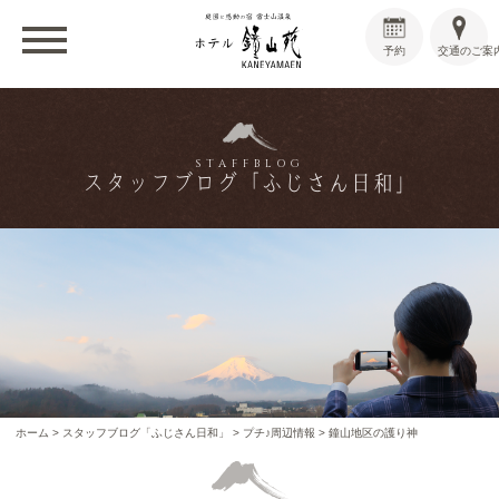
予約
交通のご案
STAFFBLOG
スタッフブログ「ふじさん日和」
ホーム
>
スタッフブログ「ふじさん日和」
>
プチ♪周辺情報
>
鐘山地区の護り神