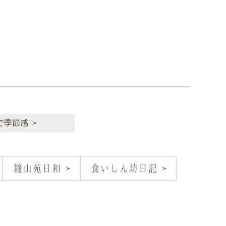
で季節感
鐘山苑日和
食いしん坊日記