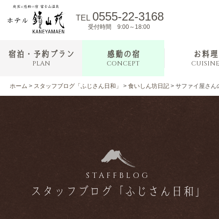
0555-22-3168
TEL
受付時間 9:00～18:00
宿泊・予約プラン
感動の宿
お料理
PLAN
CONCEPT
CUISIN
ホーム
>
スタッフブログ「ふじさん日和」
>
食いしん坊日記
>
サファイ屋さん
STAFFBLOG
スタッフブログ「ふじさん日和」