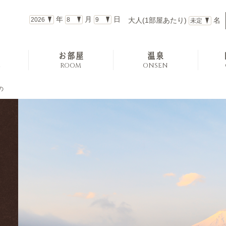
年
月
日
大人(1部屋あたり)
名
お部屋
温泉
E
ROOM
ONSEN
の