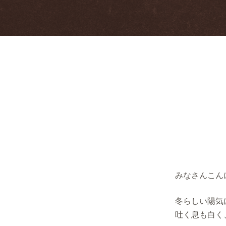
みなさんこん
冬らしい陽気
吐く息も白く