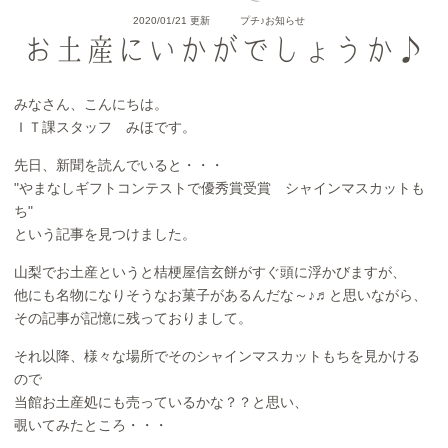
2020/01/21 更新
プチ♪お知らせ
お土産にいかがでしょうか♪
みなさん、こんにちは。
ＩＴ課スタッフ みほです。
先日、新聞を読んでいると・・・
"やまなしギフトコンテストで優秀賞受賞 シャインマスカットも
ち"
という記事を見つけました。
山梨でお土産というと桔梗屋信玄餅がすぐ頭に浮かびますが、
他にも名物になりそうなお菓子があるんだな～♪♬と思いながら、
その記事が記憶に残っておりまして。
それ以降、様々な場所でそのシャインマスカットもちを見かける
ので
当館お土産処にも売っているかな？？と思い、
覗いてみたところ・・・