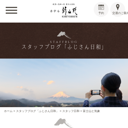
予約
交通のご案
STAFFBLOG
スタッフブログ「ふじさん日和」
ホーム
>
スタッフブログ「ふじさん日和」
>
スタッフ日和
>
富士山と気象