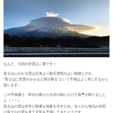
なんと、今回の笠雲は二重です！
富士山にかかる雲は古来より観天望気のよい指標とされ、
"富士山に笠雲がかかると雨が降る"という予測はよく耳にするかと
思います。
この予測通り、昨日の夜から今日の朝にかけて雨☂が降りました
よ（＾＾）
富士山の雲は非常に顕著な現象を示すため、古くから地元の住民
は富士山の雲を見て天気を予測してきたようです。