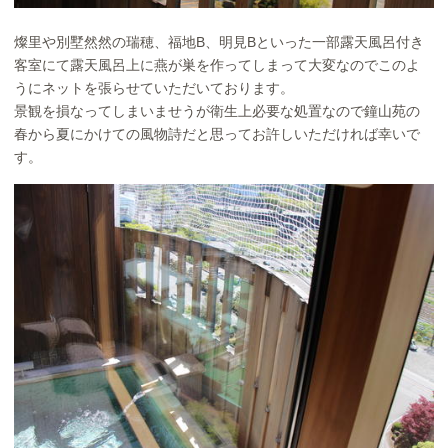
燦里や別墅然然の瑞穂、福地B、明見Bといった一部露天風呂付き
客室にて露天風呂上に燕が巣を作ってしまって大変なのでこのよ
うにネットを張らせていただいております。
景観を損なってしまいませうが衛生上必要な処置なので鐘山苑の
春から夏にかけての風物詩だと思ってお許しいただければ幸いで
す。