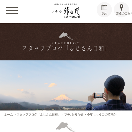
予約
交通のご案
STAFFBLOG
スタッフブログ「ふじさん日和」
ホーム
>
スタッフブログ「ふじさん日和」
>
プチ♪お知らせ
>
今年ももうこの時期か