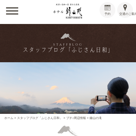
予約
交通のご案
STAFFBLOG
スタッフブログ「ふじさん日和」
ホーム
>
スタッフブログ「ふじさん日和」
>
プチ♪周辺情報
>
鐘山の滝