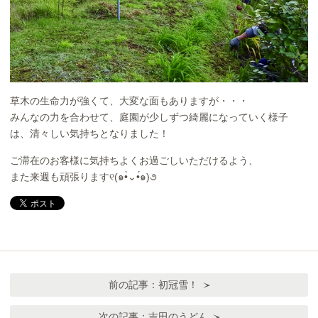
草木の生命力が強くて、大変な面もありますが・・・
みんなの力を合わせて、庭園が少しずつ綺麗になっていく様子
は、清々しい気持ちとなりました！
ご滞在のお客様に気持ちよくお過ごしいただけるよう、
また来週も頑張ります୧(๑•̀⌄•́๑)૭
前の記事：
初冠雪！
次の記事：
吉田のうどん