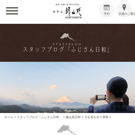
予約
交通のご案
STAFFBLOG
スタッフブログ「ふじさん日和」
ホーム
>
スタッフブログ「ふじさん日和」
>
鐘山苑日和
>
力を合わせて草取り