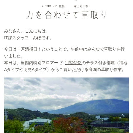
2023/10/11 更新
鐘山苑日和
力を合わせて草取り
みなさん、こんにちは。
IT課スタッフ みほです。
今日は一斉清掃日！ということで、午前中はみんなで草取りを行
いました。
本日は、当館内特別フロアー
別墅然然
のテラス付き部屋（福地
Aタイプや明見Aタイプ）からご覧いただける庭園の草取り作業。