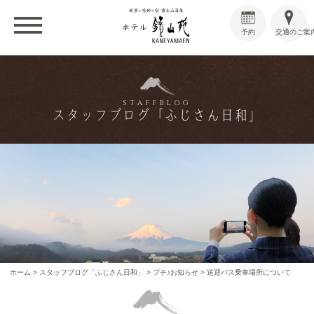
予約
交通のご案
STAFFBLOG
スタッフブログ「ふじさん日和」
ホーム
>
スタッフブログ「ふじさん日和」
>
プチ♪お知らせ
>
送迎バス乗車場所について