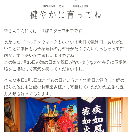
2024/05/05 更新
鐘山苑日和
健やかに育ってね
皆さんこんにちは！IT課スタッフ田中です。
長かったゴールデンウィークもいよいよ明日で最終日、ありがた
いことに本日もお子様連れのお客様がたくさんいらっしゃって館
内がとても賑やかで嬉しい限りですね。
この後は7月15日の海の日まで祝日がないようなので存分に長期休
暇をご堪能して英気を養ってくださいまし。
そんな本日5月5日はこどもの日ということで
昨日ご紹介した鯉の
ぼり
の他にも当館のお馴染み様より寄贈していただいた立派な五
月人形も飾っております。