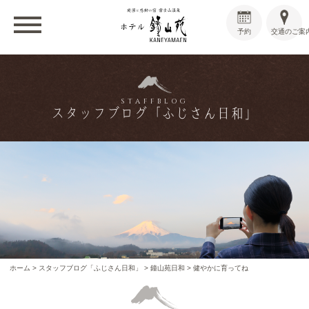
予約
交通のご案
STAFFBLOG
スタッフブログ「ふじさん日和」
ホーム
>
スタッフブログ「ふじさん日和」
>
鐘山苑日和
>
健やかに育ってね