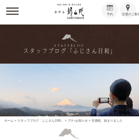
予約
交通のご案
STAFFBLOG
スタッフブログ「ふじさん日和」
ホーム
>
スタッフブログ「ふじさん日和」
>
プチ♪お知らせ
>
甘酒処、始まりました