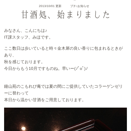
2013/10/01 更新
プチ♪お知らせ
甘酒処、始まりました
みなさん、こんにちは♪
IT課スタッフ、みほです。
ここ数日は歩いていると時々金木犀の良い香りに包まれるときが
あり、
秋を感じております。
今日からもう10月ですものね。早いー(ﾉﾟοﾟ)ﾉ
鐘山苑のこもれび庵では夏の間にご提供していたコラーゲンゼリ
ーに替わって
本日から温かい甘酒をご用意しております。