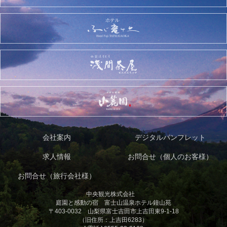
会社案内
デジタルパンフレット
求人情報
お問合せ（個人のお客様）
お問合せ（旅行会社様）
中央観光株式会社
庭園と感動の宿 富士山温泉ホテル鐘山苑
〒403-0032 山梨県富士吉田市上吉田東9-1-18
（旧住所：上吉田6283）