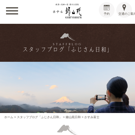
予約
交通のご案
STAFFBLOG
スタッフブログ「ふじさん日和」
ホーム
>
スタッフブログ「ふじさん日和」
>
鐘山苑日和
>
かすみ富士