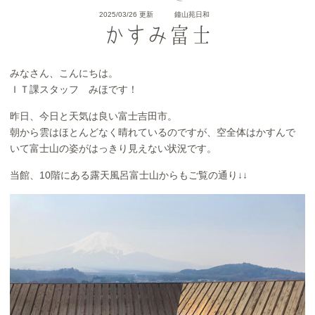
2025/03/26 更新
鐘山苑日和
かすみ富士
みなさん、こんにちは。
ＩＴ課スタッフ みほです！
昨日、今日と天気は良い富士吉田市。
朝から雲はほとんどなく晴れているのですが、空全体はかすんで
いて富士山の姿がはっきり見えない状況です。
当館、10階にある露天風呂富士山からもご覧の通り↓↓