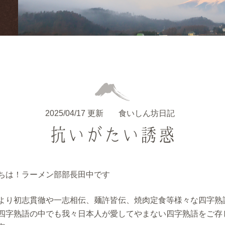
2025/04/17 更新
食いしん坊日記
抗いがたい誘惑
ちは！ラーメン部部長田中です
より初志貫徹や一志相伝、麺許皆伝、焼肉定食等様々な四字熟
四字熟語の中でも我々日本人が愛してやまない四字熟語をご存