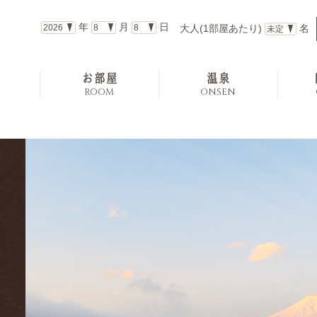
年
月
日
大人(1部屋あたり)
名
お部屋
温泉
E
ROOM
ONSEN