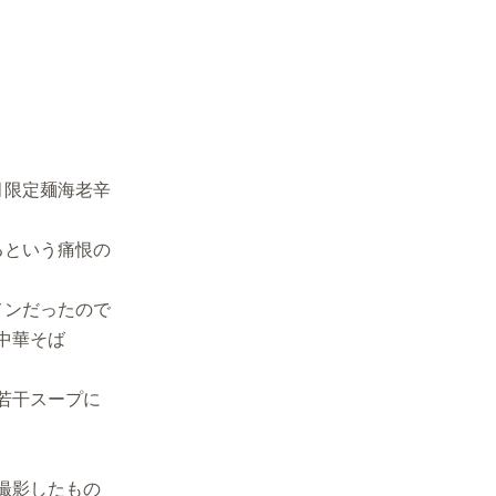
月限定麺海老辛
るという痛恨の
メンだったので
中華そば
若干スープに
撮影したもの