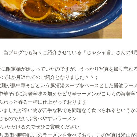
、当ブログでも時々ご紹介させている「じゃジャ旨」さんの4
既に限定麺が始まっていたのですが、うっかり写真を撮り忘れ
ので1か月遅れてのご紹介となりました＾＾；
定麺が豚中華そばという豚清湯スープをベースとした醤油ラー
中華そばに海老辛味を加えたピリ辛ラーメンがこちらの海老辛
ふわっと香る一杯に仕上がっております
いましたが辛い物が苦手な私でも問題なく食べられるというか
じるのでだいぶ食べやすいラーメン
みいただけるのでぜひご賞味ください
もほぼ同時期にこのラーメンを食べており、この写真は米山が