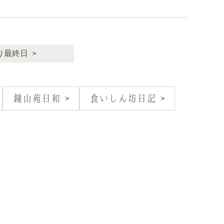
り最終日
鐘山苑日和
食いしん坊日記