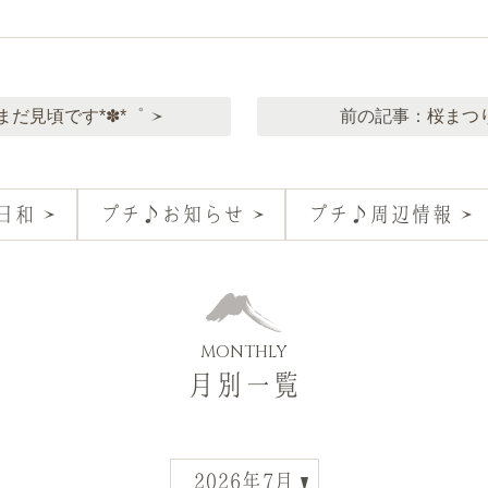
まだ見頃です*✽*゜
前の記事：
桜まつ
日和
プチ♪お知らせ
プチ♪周辺情報
MONTHLY
月別一覧