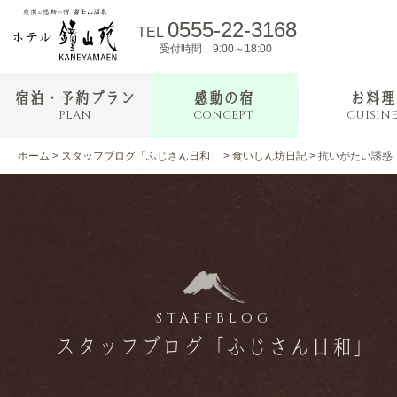
0555-22-3168
TEL
受付時間 9:00～18:00
宿泊・予約プラン
感動の宿
お料理
PLAN
CONCEPT
CUISIN
ホーム
>
スタッフブログ「ふじさん日和」
>
食いしん坊日記
>
抗いがたい誘惑
STAFFBLOG
スタッフブログ「ふじさん日和」