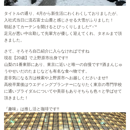
タイトルの通り、4月から新生活にわくわくしておりましたが、
入社式当日に流石富士山麓と感じさせる大雪がふりました！
朝起きてカーテンを開けるとびっくりしました*ˊᵕˋ*
足元が悪い中出勤して先輩方が優しく迎えてくれ、タオルまで頂
きました。
さて、そろそろ自己紹介に入らなければですね
現在【20歳】で上野原市出身です!!
山梨の1番東部にあり、東京に近いと唯一の自慢です!!酒まんじゅ
うやせいだのたまじなども有名な食べ物です。
是非気になる方は検索や上野原市へお越しくださいませ!!
高校卒業後はウエディングプランナーになりたく東京の専門学校
に通いブライダルについてや美容もありそちらも色々と学ばせて
頂きました！
『趣味』は推し活と珈琲です!!