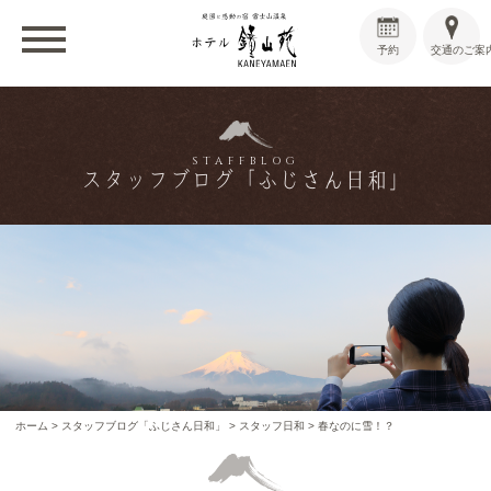
予約
交通のご案
STAFFBLOG
スタッフブログ「ふじさん日和」
ホーム
>
スタッフブログ「ふじさん日和」
>
スタッフ日和
>
春なのに雪！？