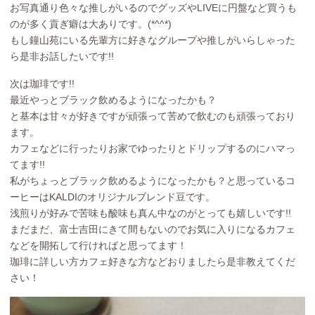
お写真通り色々な推しがいるのでグッズやLIVEに円盤など買うも
のが多く貢ぎ癖は大ありです。(*^^*)
もし鐘山苑にいる先輩方に好きなグループや推しがいらしゃった
ら是非お話したいです!!
次は珈琲です!!
最近やっとブラック飲めるようになったかも？
と基本は甘々が好きですが頑張って苦めで飲むのも頑張っており
ます。
カフェなどに行ったりお家でゆったりとドリップするのにハマっ
てます!!
私がちょっとブラック飲めるようになったかも？と思っているコ
ーヒーはKALDIのオリジナルブレンド豆です。
浅煎りが好みで苦味も酸味も真ん中なのがとっても嬉しいです!!
まだまだ、富士吉田にきて間もないのでお気に入りになるカフェ
などを開拓して行ければと思ってます！
珈琲に詳しい方カフェ好きな方などおりましたら是非教えてくだ
さい！