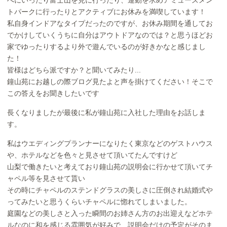
べにいったり富士山を見に行ったり、運動を求めアミューズメン
トパークに行ったりとアクティブにお休みを満喫しています！
私自身インドアなタイプだったのですが、お休み期間を通してお
でかけしていくうちに自分はアウトドアなのでは？と思うほどお
家でゆったりするより外で遊んでいるのが好きかなと感じまし
た！
皆様はどちら派ですか？と聞いてみたり...
鐘山苑にお越しの際ブログ見たよと声を掛けてください！そこで
この答えをお聞きしたいです
長くなりましたが最後に私が鐘山苑に入社した理由をお話しま
す。
私はウエディングプランナーになりたく東京などのゲストハウス
や、ホテルなどを色々と見させて頂いてたんですけど
山梨で働きたいと考えており鐘山苑の説明会に行かせて頂いてチ
ャペル等を見させて貰い
その時にチャペルのステンドグラスの美しさに圧倒され結婚式や
ってみたいと思うくらいチャペルに惚れてしまいました。
庭園などの美しさと入った瞬間のお姉さん方のお出迎えなどホテ
ルなのに和を感じる雰囲気が好みで、説明会だけの予定がそのま