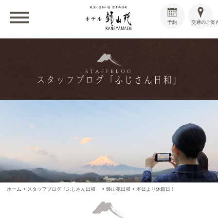
予約
交通のご案
STAFFBLOG
スタッフブログ「ふじさん日和」
ホーム
>
スタッフブログ「ふじさん日和」
>
鐘山苑日和
>
本日より休館日！