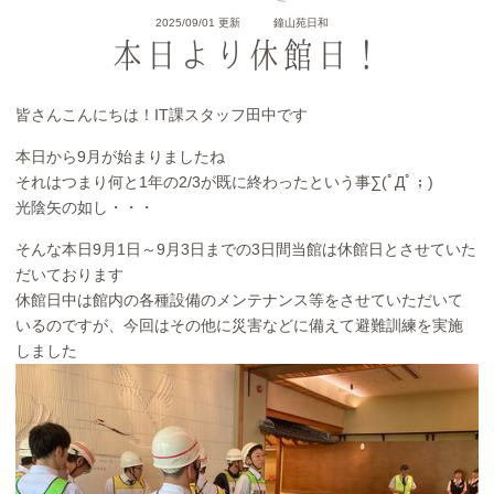
2025/09/01 更新
鐘山苑日和
本日より休館日！
皆さんこんにちは！IT課スタッフ田中です
本日から9月が始まりましたね
それはつまり何と1年の2/3が既に終わったという事∑(ﾟДﾟ；)
光陰矢の如し・・・
そんな本日9月1日～9月3日までの3日間当館は休館日とさせていた
だいております
休館日中は館内の各種設備のメンテナンス等をさせていただいて
いるのですが、今回はその他に災害などに備えて避難訓練を実施
しました