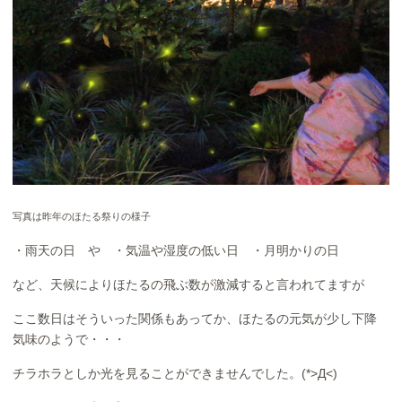
写真は昨年のほたる祭りの様子
・雨天の日 や ・気温や湿度の低い日 ・月明かりの日
など、天候によりほたるの飛ぶ数が激減すると言われてますが
ここ数日はそういった関係もあってか、ほたるの元気が少し下降
気味のようで・・・
チラホラとしか光を見ることができませんでした。(*>Д<)