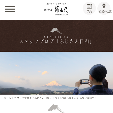
予約
交通のご案
STAFFBLOG
スタッフブログ「ふじさん日和」
ホーム
>
スタッフブログ「ふじさん日和」
>
プチ♪お知らせ
>
ほたる祭り開催中！