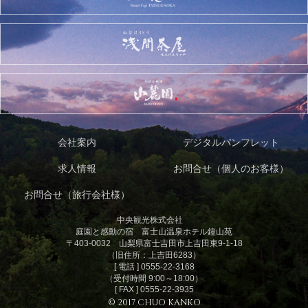
会社案内
デジタルパンフレット
求人情報
お問合せ（個人のお客様）
お問合せ（旅行会社様）
中央観光株式会社
庭園と感動の宿 富士山温泉ホテル鐘山苑
〒403-0032 山梨県富士吉田市上吉田東9-1-18
（旧住所：上吉田6283）
[ 電話 ] 0555-22-3168
（受付時間 9:00～18:00）
[ FAX ] 0555-22-3935
© 2017 CHUO KANKO