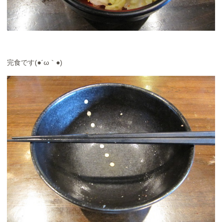
完食です(●´ω｀●)