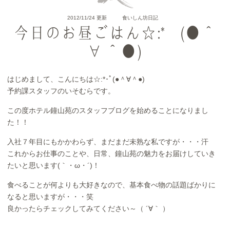
2012/11/24 更新
食いしん坊日記
今日のお昼ごはん☆:*･ﾟ(●＾
∀＾●)
はじめまして、こんにちは☆:*･ﾟ(●＾∀＾●)
予約課スタッフのいそむらです。
この度ホテル鐘山苑のスタッフブログを始めることになりまし
た！！
入社７年目にもかかわらず、まだまだ未熟な私ですが・・・汗
これからお仕事のことや、日常、鐘山苑の魅力をお届けしていき
たいと思います(｀・ω・´)！
食べることが何よりも大好きなので、基本食べ物の話題ばかりに
なると思いますが・・・笑
良かったらチェックしてみてください～（ ´∀｀ ）