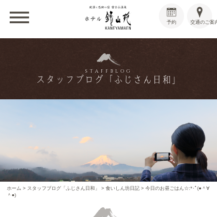
予約
交通のご案
STAFFBLOG
スタッフブログ「ふじさん日和」
ホーム
>
スタッフブログ「ふじさん日和」
>
食いしん坊日記
>
今日のお昼ごはん☆:*･ﾟ(●＾∀
＾●)