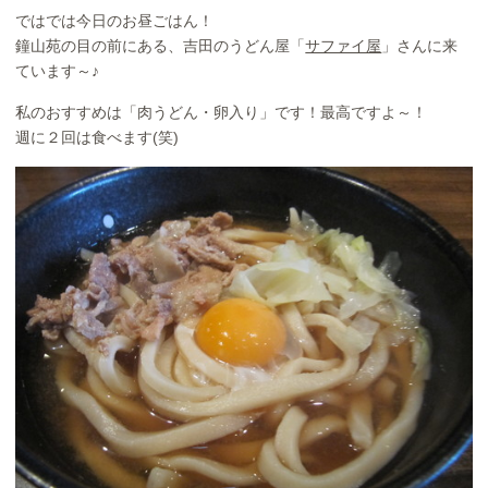
ではでは今日のお昼ごはん！
鐘山苑の目の前にある、吉田のうどん屋「
サファイ屋
」さんに来
ています～♪
私のおすすめは「肉うどん・卵入り」です！最高ですよ～！
週に２回は食べます(笑)