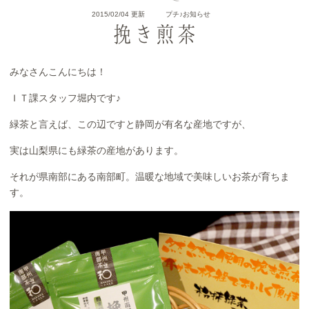
2015/02/04 更新
プチ♪お知らせ
挽き煎茶
みなさんこんにちは！
ＩＴ課スタッフ堀内です♪
緑茶と言えば、この辺ですと静岡が有名な産地ですが、
実は山梨県にも緑茶の産地があります。
それが県南部にある南部町。温暖な地域で美味しいお茶が育ちま
す。