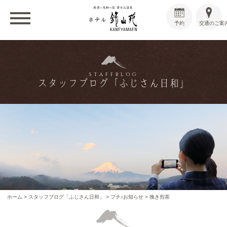
予約
交通のご案
STAFFBLOG
スタッフブログ「ふじさん日和」
ホーム
>
スタッフブログ「ふじさん日和」
>
プチ♪お知らせ
>
挽き煎茶