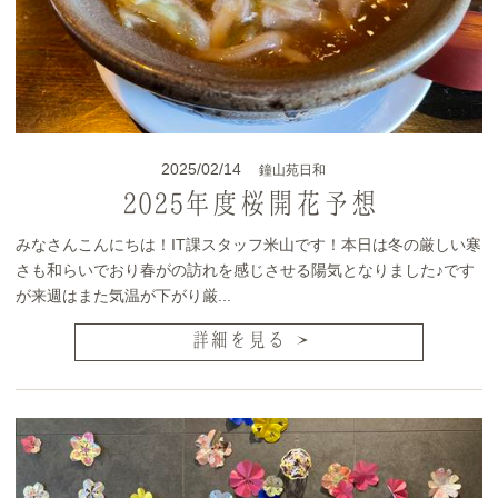
2025/02/14
鐘山苑日和
2025年度桜開花予想
みなさんこんにちは！IT課スタッフ米山です！本日は冬の厳しい寒
さも和らいでおり春がの訪れを感じさせる陽気となりました♪です
が来週はまた気温が下がり厳...
詳細を見る