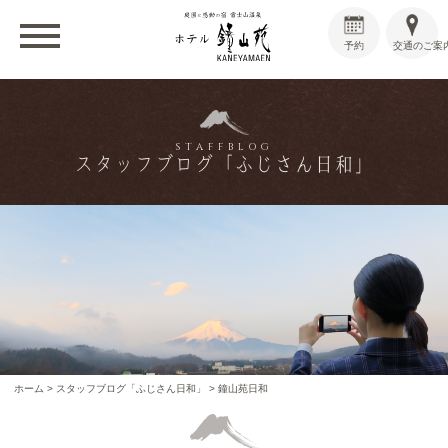
予約
交通のご案
STAFFBLOG
スタッフブログ「ふじさん日和」
ホーム
>
スタッフブログ「ふじさん日和」
>
鐘山苑日和