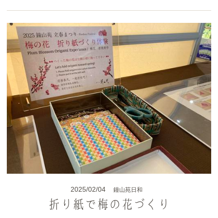
2025/02/04
鐘山苑日和
折り紙で梅の花づくり