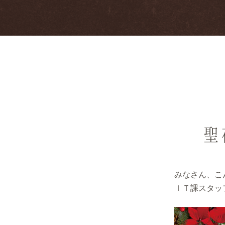
聖
みなさん、こ
ＩＴ課スタッ