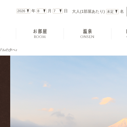
年
月
日
大人(1部屋あたり)
名
お部屋
温泉
E
ROOM
ONSEN
ブルの夕べ♪