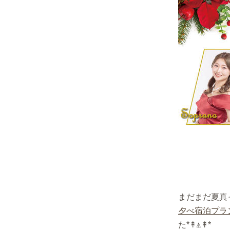
まだまだ夏真
夕べ宿泊プラ
た*↟⍋↟*