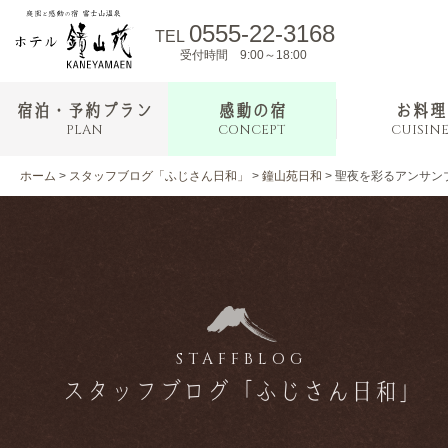
0555-22-3168
TEL
受付時間 9:00～18:00
宿泊・予約プラン
感動の宿
お料理
PLAN
CONCEPT
CUISIN
ホーム
>
スタッフブログ「ふじさん日和」
>
鐘山苑日和
>
聖夜を彩るアンサン
STAFFBLOG
スタッフブログ「ふじさん日和」