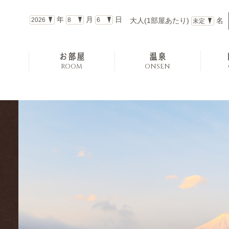
年
月
日
大人(1部屋あたり)
名
お部屋
温泉
E
ROOM
ONSEN