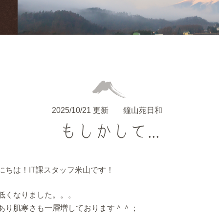
2025/10/21 更新
鐘山苑日和
もしかして...
にちは！IT課スタッフ米山です！
低くなりました。。。
あり肌寒さも一層増しております＾＾；