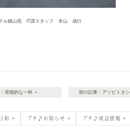
テル鐘山苑 IT課スタッフ 米山 成行
：
背徳的な一杯
前の記事：
アソビトタシ
日和
プチ♪お知らせ
プチ♪周辺情報