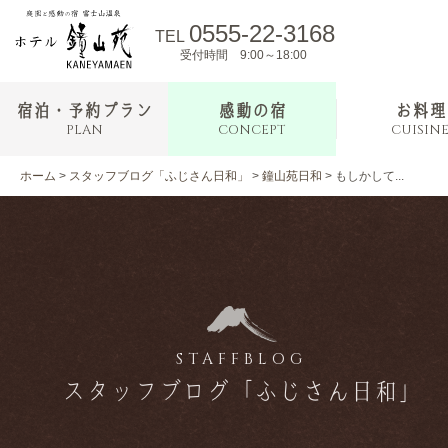
0555-22-3168
TEL
受付時間 9:00～18:00
宿泊・予約プラン
感動の宿
お料理
PLAN
CONCEPT
CUISIN
ホーム
>
スタッフブログ「ふじさん日和」
>
鐘山苑日和
>
もしかして...
STAFFBLOG
スタッフブログ「ふじさん日和」