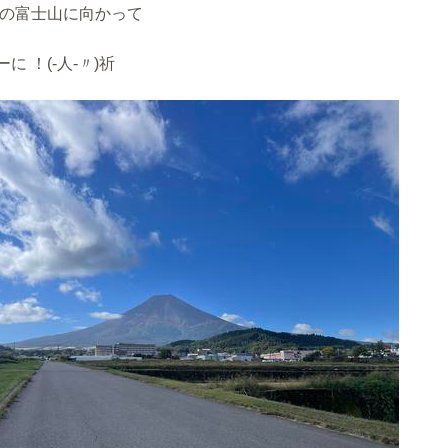
影の富士山に向かって
に ！(-人-〃)祈