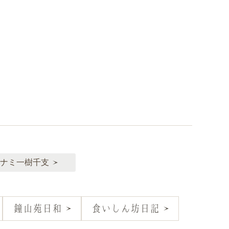
ナミ一樹千支
鐘山苑日和
食いしん坊日記